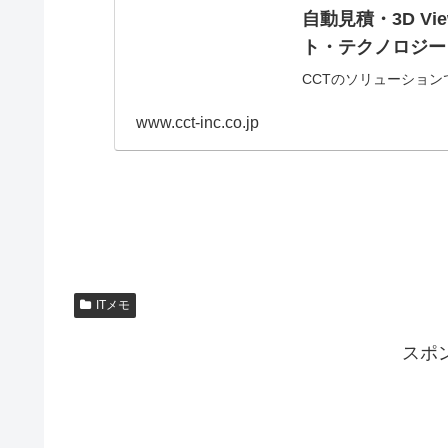
自動見積・3D Vi
ト・テクノロジー
CCTのソリューションで
www.cct-inc.co.jp
ITメモ
スポ