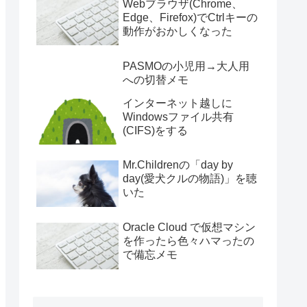
Webブラウザ(Chrome、
Edge、Firefox)でCtrlキーの
動作がおかしくなった
PASMOの小児用→大人用
への切替メモ
インターネット越しに
Windowsファイル共有
(CIFS)をする
Mr.Childrenの「day by
day(愛犬クルの物語)」を聴
いた
Oracle Cloud で仮想マシン
を作ったら色々ハマったの
で備忘メモ