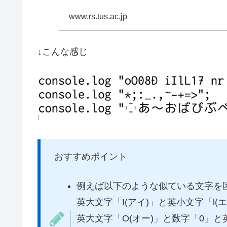
www.rs.tus.ac.jp
↓こんな感じ
おすすめポイント
例えば以下のような似ている文字を
英大文字「I(アイ)」と英小文字「l(
英大文字「O(オー)」と数字「0」と