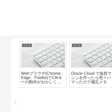
ITメモ
ITメモ
テム開
Webブラウザ(Chrome、
Oracle Cloud で仮想マ
Sの作り
Edge、Firefox)でCtrlキ
シンを作ったら色々ハ
ーの動作がおかしくな
マったので備忘メモ
った