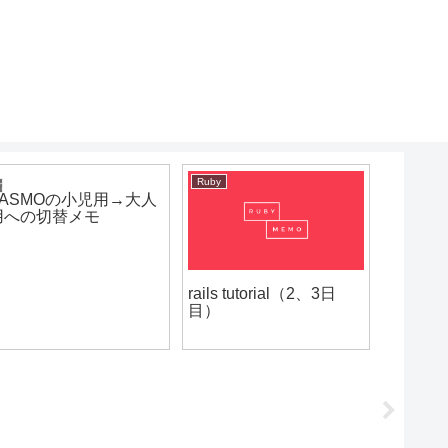
Ruby
つぶやき
react
PASMOの小児用→大人
学習メ
用への切替メモ
React
rails tutorial（2、3日
目）