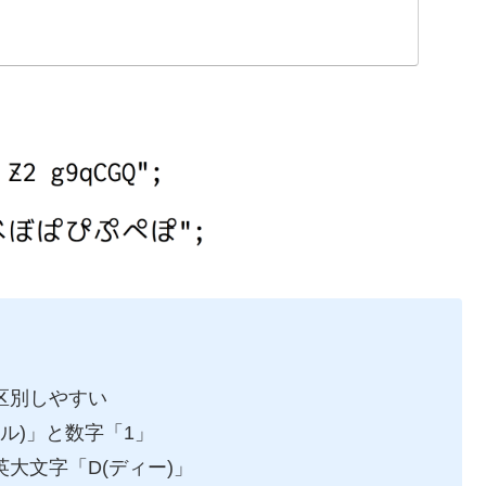
区別しやすい
エル)」と数字「1」
英大文字「D(ディー)」